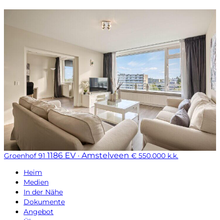
1186 EV · Amstelveen
Groenhof 91
€ 550.000 k.k.
Heim
Medien
In der Nähe
Dokumente
Angebot