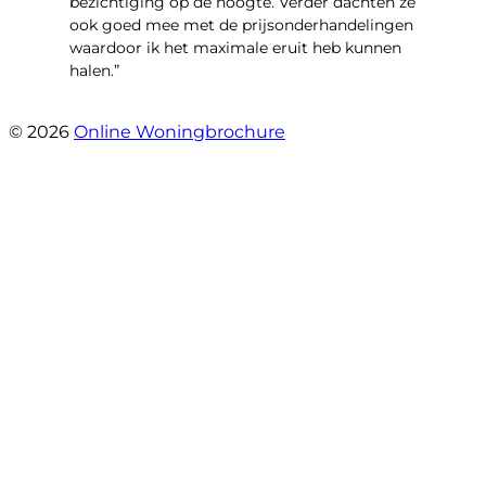
bezichtiging op de hoogte. Verder dachten ze
ook goed mee met de prijsonderhandelingen
waardoor ik het maximale eruit heb kunnen
halen.”
- Sint Janskruidlaan 104
© 2026
Online Woningbrochure